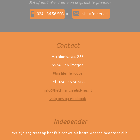
Bel of mail direct om een afspraak te plannen:
of
024 - 36 56 508
stuur 'n bericht
Contact
Archipelstraat 286
6524 LR Nijmegen
Plan hier je route
Tel. 024 - 36 56 508
info@hetfinancieeladvies.nl
Volg ons op Facebook
Independer
We zijn erg trots op het feit dat we als beste worden beoordeeld in