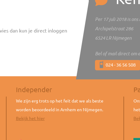
Per 17 juli 2018 is on
Archipelstraat 286
vies dan kun je direct inloggen
6524 LR Nijmegen
Bel of mail direct om 
024 - 36 56 508
Independer
P
We zijn erg trots op het feit dat we als beste
Ons
worden beoordeeld in Arnhem en Nijmegen.
het
Bekijk het hier
Bek