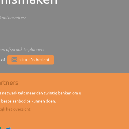
s kantooradres:
een afspraak te plannen:
of
stuur 'n bericht
artners
 netwerk telt meer dan twintig banken om u
 beste aanbod te kunnen doen.
ijk het overzicht