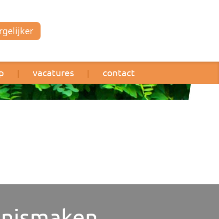
gelijker
p
vacatures
contact
|
|
nismaken