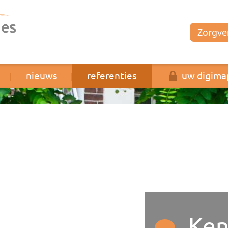
Zorgver
nieuws
referenties
uw digima
|
|
|
Ken