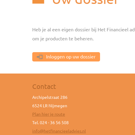
Heb je al een eigen dossier bij Het Financieel ad
om je producten te beheren.
Inloggen op uw dossier
Contact
Archipelstraat 286
6524 LR Nijmegen
Plan hier je route
Tel. 024 - 36 56 508
info@hetfinancieeladvies.nl