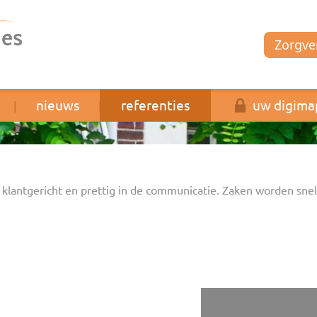
Zorgver
nieuws
referenties
uw digima
|
|
|
erg klantgericht en prettig in de communicatie. Zaken worden s