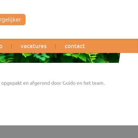
gelijker
p
vacatures
contact
|
|
nel opgepakt en afgerond door Guido en het team.