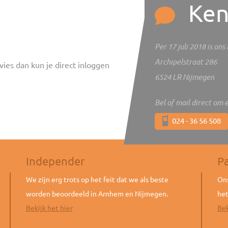
Ken
Per 17 juli 2018 is on
Archipelstraat 286
vies dan kun je direct inloggen
6524 LR Nijmegen
Bel of mail direct om 
024 - 36 56 508
Independer
P
We zijn erg trots op het feit dat we als beste
Ons
worden beoordeeld in Arnhem en Nijmegen.
het
Bekijk het hier
Bek