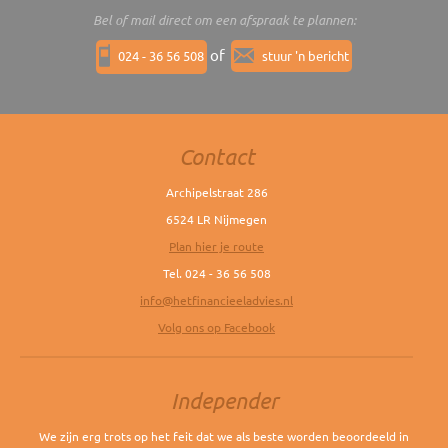
Bel of mail direct om een afspraak te plannen:
of
024 - 36 56 508
stuur 'n bericht
Contact
Archipelstraat 286
6524 LR Nijmegen
Plan hier je route
Tel. 024 - 36 56 508
info@hetfinancieeladvies.nl
Volg ons op Facebook
Independer
We zijn erg trots op het feit dat we als beste worden beoordeeld in