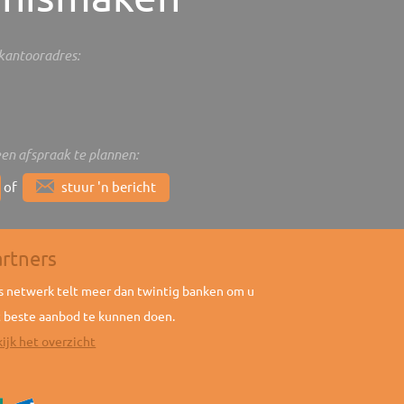
s kantooradres:
een afspraak te plannen:
of
stuur 'n bericht
artners
 netwerk telt meer dan twintig banken om u
 beste aanbod te kunnen doen.
ijk het overzicht