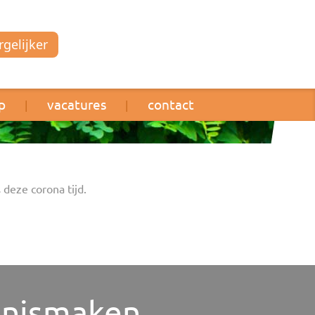
gelijker
p
vacatures
contact
|
|
 deze corona tijd.
nismaken