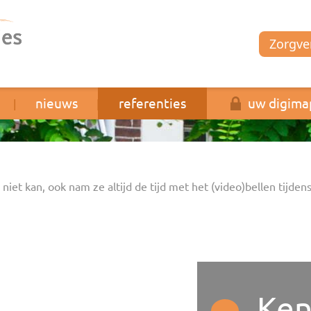
Zorgver
nieuws
referenties
uw digima
|
|
|
 niet kan, ook nam ze altijd de tijd met het (video)bellen tijdens
Ken