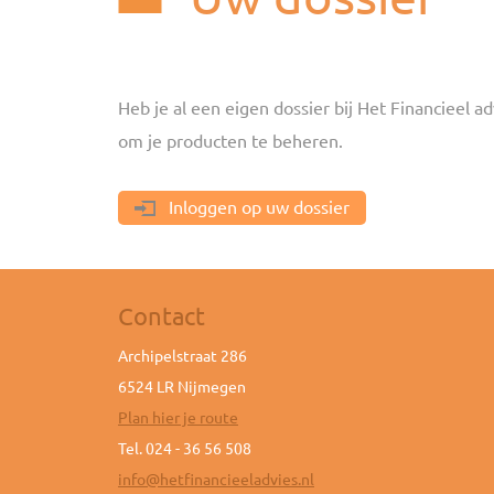
Heb je al een eigen dossier bij Het Financieel ad
om je producten te beheren.
Inloggen op uw dossier
Contact
Archipelstraat 286
6524 LR Nijmegen
Plan hier je route
Tel. 024 - 36 56 508
info@hetfinancieeladvies.nl