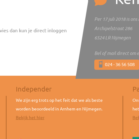
Per 17 juli 2018 is on
Archipelstraat 286
vies dan kun je direct inloggen
6524 LR Nijmegen
Bel of mail direct om 
024 - 36 56 508
Independer
P
We zijn erg trots op het feit dat we als beste
Ons
worden beoordeeld in Arnhem en Nijmegen.
het
Bekijk het hier
Bek