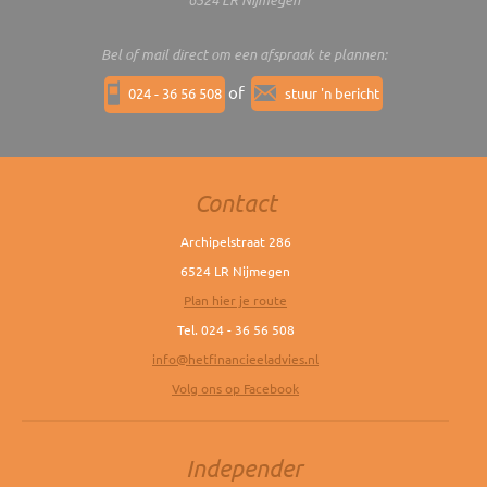
Bel of mail direct om een afspraak te plannen:
of
024 - 36 56 508
stuur 'n bericht
Contact
Archipelstraat 286
6524 LR Nijmegen
Plan hier je route
Tel. 024 - 36 56 508
info@hetfinancieeladvies.nl
Volg ons op Facebook
Independer